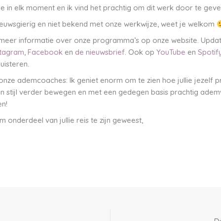
ie in elk moment en ik vind het prachtig om dit werk door te geve
ieuwsgierig en niet bekend met onze werkwijze, weet je welkom
 meer informatie over onze programma’s op onze website. Updat
stagram
,
Facebook
en
de nieuwsbrief
. Ook op
YouTube
en
Spotif
luisteren.
onze ademcoaches: Ik geniet enorm om te zien hoe jullie jezelf pr
gen stijl verder bewegen en met een gedegen basis prachtig ade
n!
 onderdeel van jullie reis te zijn geweest,