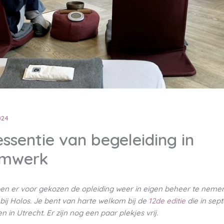
024
ssentie van begeleiding in
mwerk
en er voor gekozen de opleiding weer in eigen beheer te nemen
bij Holos. Je bent van harte welkom bij de
12de editie
die in sep
en in Utrecht. Er zijn nog een paar plekjes vrij.