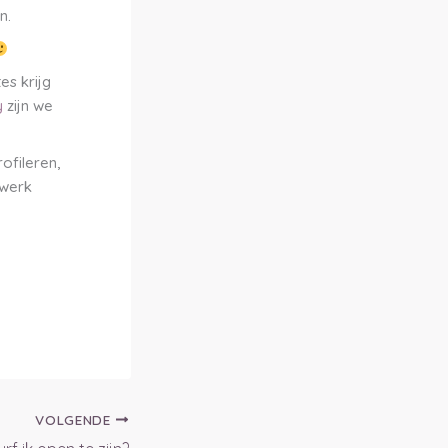
n.
es krijg
y
zijn we
ofileren,
mwerk
VOLGENDE