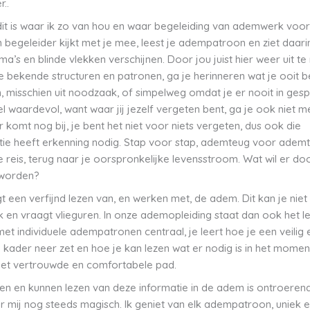
..
dit is waar ik zo van hou en waar begeleiding van ademwerk voor
n begeleider kijkt met je mee, leest je adempatroon en ziet daar
a’s en blinde vlekken verschijnen. Door jou juist hier weer uit te
je bekende structuren en patronen, ga je herinneren wat je ooit b
, misschien uit noodzaak, of simpelweg omdat je er nooit in gesp
el waardevol, want waar jij jezelf vergeten bent, ga je ook niet 
r komt nog bij, je bent het niet voor niets vergeten, dus ook die
entie heeft erkenning nodig. Stap voor stap, ademteug voor adem
e reis, terug naar je oorspronkelijke levensstroom. Wat wil er do
 worden?
t een verfijnd lezen van, en werken met, de adem. Dit kan je niet 
 en vraagt vlieguren. In onze ademopleiding staat dan ook het l
et individuele adempatronen centraal, je leert hoe je een veilig 
kader neer zet en hoe je kan lezen wat er nodig is in het momen
het vertrouwde en comfortabele pad.
n en kunnen lezen van deze informatie in de adem is ontroeren
 mij nog steeds magisch. Ik geniet van elk adempatroon, uniek e