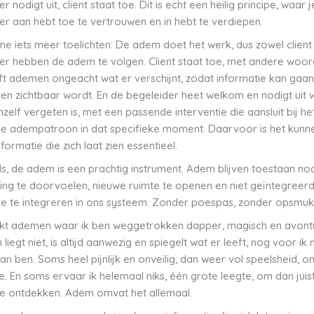
r nodigt uit, client staat toe. Dit is echt een heilig principe, waar j
er aan hebt toe te vertrouwen en in hebt te verdiepen.
 me iets meer toelichten: De adem doet het werk, dus zowel client 
er hebben de adem te volgen. Client staat toe, met andere woor
lijft ademen ongeacht wat er verschijnt, zodat informatie kan gaan
en zichtbaar wordt. En de begeleider heet welkom en nodigt uit 
chzelf vergeten is, met een passende interventie die aansluit bij he
ke adempatroon in dat specifieke moment. Daarvoor is het kunn
formatie die zich laat zien essentieel.
, de adem is een prachtig instrument. Adem blijven toestaan nodi
ing te doorvoelen, nieuwe ruimte te openen en niet geïntegreer
ie te integreren in ons systeem. Zonder poespas, zonder opsmuk
t ademen waar ik ben weggetrokken dapper, magisch en avontuu
iegt niet, is altijd aanwezig en spiegelt wat er leeft, nog voor ik m
an ben. Soms heel pijnlijk en onveilig, dan weer vol speelsheid, o
e. En soms ervaar ik helemaal niks, één grote leegte, om dan juis
 te ontdekken. Adem omvat het allemaal.