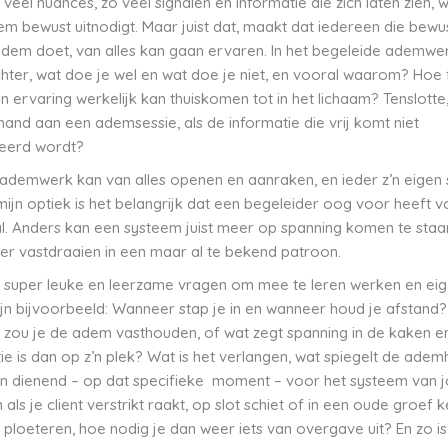
o veel nuances, zo veel signalen en informatie die zich laten zien,
em bewust uitnodigt. Maar juist dat, maakt dat iedereen die bewus
adem doet, van alles kan gaan ervaren. In het begeleide ademwer
hter, wat doe je wel en wat doe je niet, en vooral waarom? Hoe f
en ervaring werkelijk kan thuiskomen tot in het lichaam? Tenslotte
mand aan een ademsessie, als de informatie die vrij komt niet
reerd wordt?
ademwerk kan van alles openen en aanraken, en ieder z’n eigen st
mijn optiek is het belangrijk dat een begeleider oog voor heeft 
. Anders kan een systeem juist meer op spanning komen te staan
er vastdraaien in een maar al te bekend patroon.
super leuke en leerzame vragen om mee te leren werken en eig
jn bijvoorbeeld: Wanneer stap je in en wanneer houd je afstand?
ou je de adem vasthouden, of wat zegt spanning in de kaken e
tie is dan op z’n plek? Wat is het verlangen, wat spiegelt de adem
an dienend – op dat specifieke
moment – voor het systeem van 
n als je client verstrikt raakt, op slot schiet of in een oude groef 
e ploeteren, hoe nodig je dan weer iets van overgave uit? En zo i