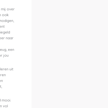
 mij over
in ook
 nodigen,
ent
iegeld
meer naar
teug, een
or jou
leren uit
eren
en
t,
d mooi.
n vol