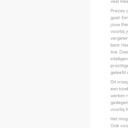
veel meer
Precies 
gaat: Ee
jouw them
voorbij 
vergeten
bent. He
toe. Daa
intellig
prachtig
geleefd
Dit vraag
een boek
werken m
gedegen 
voorbij 
Het moge
Ook voor