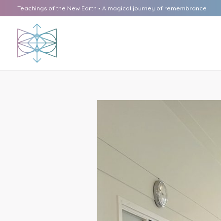
Ga
Teachings of the New Earth • A magical journey of remembrance
naar
de
inhoud