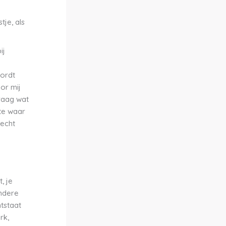
tje, als
ij
wordt
or mij
graag wat
tte waar
 echt
, je
andere
ntstaat
rk,