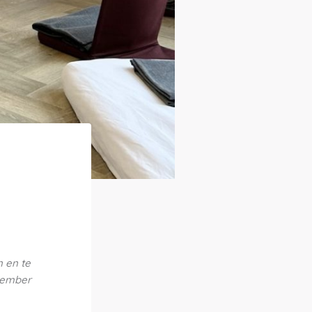
 en te
tember