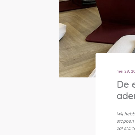
mei 28, 2
De e
ade
Wij hebb
stoppen 
zal start