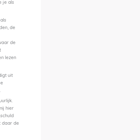
e je als
als
den, de
waar de
t
en lezen
gt uit
de
.
rlijk.
ij hier
nschuld
t daar de