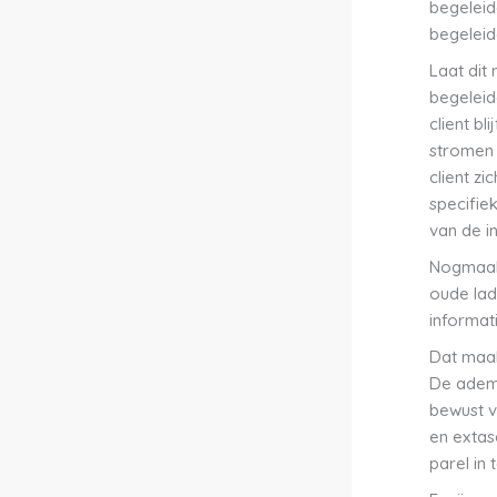
begeleide
begeleid
Laat dit
begeleid
client b
stromen 
client zi
specifie
van de in
Nogmaals
oude lad
informat
Dat maak
De adem l
bewust v
en extas
parel in