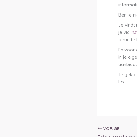
informat
Ben je n
Je vindt
je via
In
terug te 
En voor 
in je ei
aanbiede
Te gek om
Lo
VORIGE