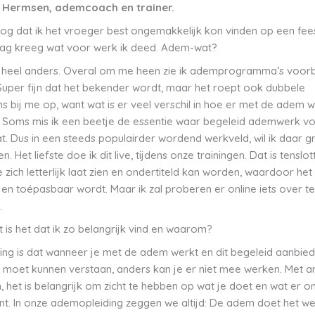
 Hermsen, ademcoach en trainer.
nog dat ik het vroeger best ongemakkelijk kon vinden op een fees
aag kreeg wat voor werk ik deed. Adem-wat?
u heel anders. Overal om me heen zie ik ademprogramma’s voorb
uper fijn dat het bekender wordt, maar het roept ook dubbele
s bij me op, want wat is er veel verschil in hoe er met de adem 
 Soms mis ik een beetje de essentie waar begeleid ademwerk vo
t. Dus in een steeds populairder wordend werkveld, wil ik daar 
n. Het liefste doe ik dit live, tijdens onze trainingen. Dat is tenslo
 zich letterlijk laat zien en ondertiteld kan worden, waardoor het
 en toépasbaar wordt. Maar ik zal proberen er online iets over te
.
 is het dat ik zo belangrijk vind en waarom?
ing is dat wanneer je met de adem werkt en dit begeleid aanbiedt
 moet kunnen verstaan, anders kan je er niet mee werken. Met 
 het is belangrijk om zicht te hebben op wat je doet en wat er o
lient. In onze ademopleiding zeggen we altijd: De adem doet het we