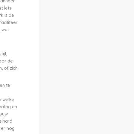
 wanneer
t iets
k is de
aciliteer
, wat
ijl,
voor de
, of zich
en te
n welke
haling en
jouw
keihard
s er nog