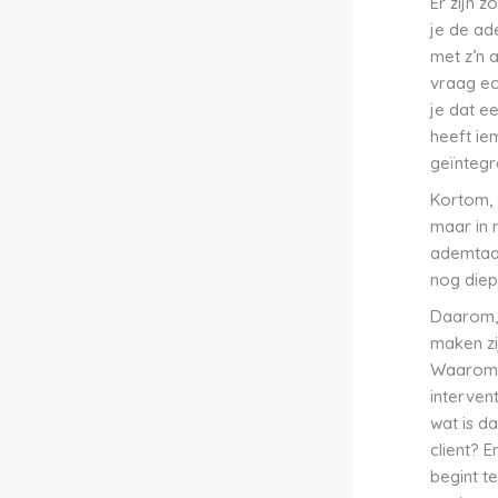
Er zijn z
je de ad
met z’n 
vraag ec
je dat e
heeft ie
geïnteg
Kortom, 
maar in 
ademtaal
nog diep
Daarom, 
maken zi
Waarom z
interven
wat is d
client? E
begint t