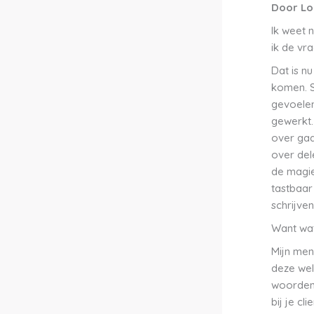
Door Lo
Ik weet 
ik de vr
Dat is n
komen. S
gevoelen
gewerkt.
over gaa
over dele
de magie
tastbaar
schrijven
Want wat
Mijn men
deze wel
woorden,
bij je c