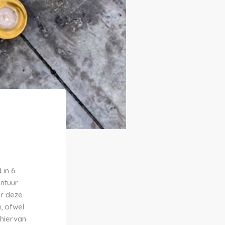
 in 6
ntuur.
ar deze
, ofwel
 hiervan