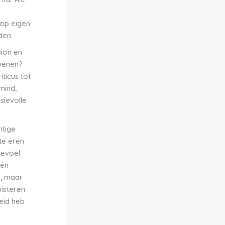
 op eigen
den.
ion en
openen?
iticus tot
mind,
sievolle
htige
te eren
gevoel
één
n, maar
isteren
heid heb