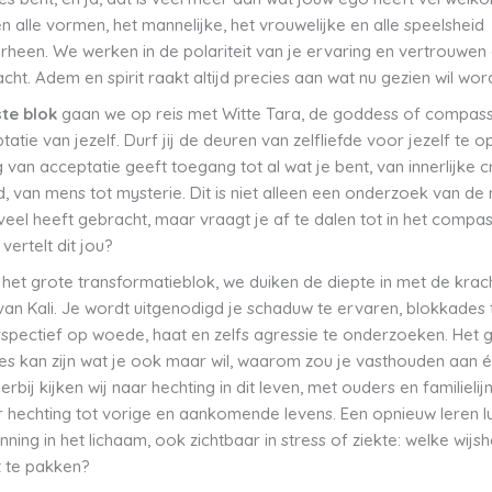
en alle vormen, het mannelijke, het vrouwelijke en alle speelsheid
heen. We werken in de polariteit van je ervaring en vertrouwen
cht. Adem en spirit raakt altijd precies aan wat nu gezien wil wor
ste blok
gaan we op reis met Witte Tara, de goddess of compass
atie van jezelf. Durf jij de deuren van zelfliefde voor jezelf te 
ng van acceptatie geeft toegang tot al wat je bent, van innerlijke cr
d, van mens tot mysterie. Dit is niet alleen een onderzoek van de 
veel heeft gebracht, maar vraagt je af te dalen tot in het compas
 vertelt dit jou?
s het grote transformatieblok, we duiken de diepte in met de krac
van Kali. Je wordt uitgenodigd je schaduw te ervaren, blokkades 
rspectief op woede, haat en zelfs agressie te onderzoeken. Het 
lles kan zijn wat je ook maar wil, waarom zou je vasthouden aan 
rbij kijken wij naar hechting in dit leven, met ouders en familielij
 hechting tot vorige en aankomende levens. Een opnieuw leren lu
ning in het lichaam, ook zichtbaar in stress of ziekte: welke wijs
it te pakken?