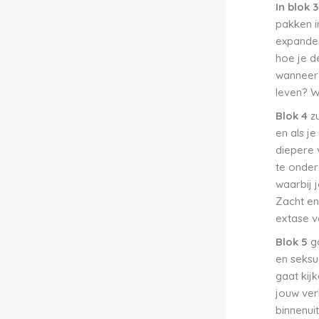
In blok 
pakken in
expander
hoe je de
wanneer j
leven? W
Blok 4
z
en als j
diepere 
te onder
waarbij j
Zacht en 
extase v
Blok 5
g
en seksu
gaat kij
jouw verl
binnenui