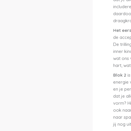
includer
daardoor
draagkra
Het eer
de accept
De trilli
inner kin
wat ons 
hart, wat
Blok 2
i
energie 
en je pe
dat je a
vorm? Hie
ook naar
naar span
jij nog u