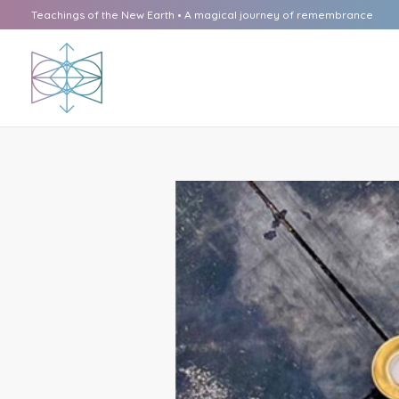
Ga
Teachings of the New Earth • A magical journey of remembrance
naar
de
inhoud