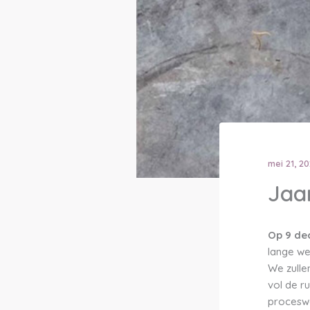
mei 21, 2
Jaa
Op 9 de
lange we
We zulle
vol de r
proceswe