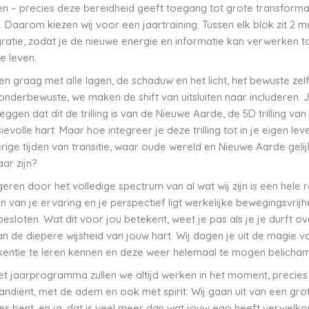
n – precies deze bereidheid geeft toegang tot grote transforma
. Daarom kiezen wij voor een jaartraining. Tussen elk blok zit 2
gratie, zodat je de nieuwe energie en informatie kan verwerken to
e leven.
en graag met alle lagen, de schaduw en het licht, het bewuste zelf
onderbewuste, we maken de shift van uitsluiten naar includeren. 
ggen dat dit de trilling is van de Nieuwe Aarde, de 5D trilling van
volle hart. Maar hoe integreer je deze trilling tot in je eigen leve
rige tijden van transitie, waar oude wereld en Nieuwe Aarde gelijk
ar zijn?
eren door het volledige spectrum van al wat wij zijn is een hele re
n van je ervaring en je perspectief ligt werkelijke bewegingsvrijh
esloten. Wat dit voor jou betekent, weet je pas als je je durft ov
n de diepere wijsheid van jouw hart. Wij dagen je uit de magie v
sentie te leren kennen en deze weer helemaal te mogen belicha
et jaarprogramma zullen we altijd werken in het moment, precie
aandient, met de adem en ook met spirit. Wij gaan uit van een grot
lles bent, en ja, dat is veel meer dan wat jouw ego heeft verwel