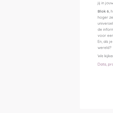
jij in jo
Blok 6
, 
hoger ze
universe
de infor
voor een
En, als j
wereld?
We kijke
Data, pra