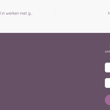
Wat is het verschil in werken met gidsen of spirits?
ont