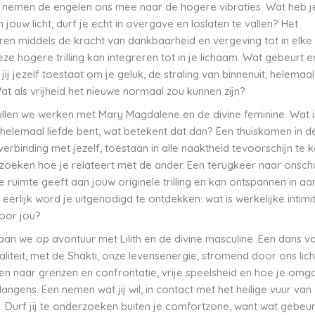
3
nemen de engelen ons mee naar de hogere vibraties. Wat heb je 
 jouw licht, durf je echt in overgave en loslaten te vallen? Het
en middels de kracht van dankbaarheid en vergeving tot in elke 
ze hogere trilling kan integreren tot in je lichaam. Wat gebeurt e
ij jezelf toestaat om je geluk, de straling van binnenuit, helemaal
at als vrijheid het nieuwe normaal zou kunnen zijn?
ullen we werken met Mary Magdalene en de divine feminine. Wat is
e helemaal liefde bent, wat betekent dat dan? Een thuiskomen in d
verbinding met jezelf, toestaan in alle naaktheid tevoorschijn te
zoeken hoe je relateert met de ander. Een terugkeer naar onschu
e ruimte geeft aan jouw originele trilling en kan ontspannen in aa
eerlijk word je uitgenodigd te ontdekken: wat is werkelijke intimit
oor jou?
aan we op avontuur met Lilith en de divine masculine. Een dans v
aliteit, met de Shakti, onze levensenergie, stromend door ons lic
ken naar grenzen en confrontatie, vrije speelsheid en hoe je omg
angens. Een nemen wat jij wil, in contact met het heilige vuur van
t. Durf jij te onderzoeken buiten je comfortzone, want wat gebeurt