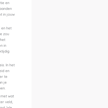
tie en
 maanden
t in jouw
 en het
Je zou
 het
n in
tijdig
is. In het
eid en
er te
an je
men.
s met wat
er veld,
komd. We