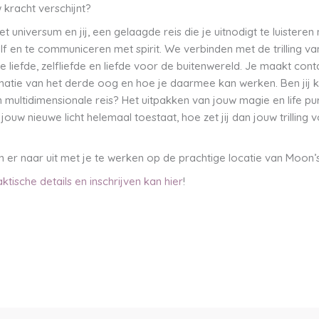
uw kracht verschijnt?
het universum en jij, een gelaagde reis die je uitnodigt te luisteren
lf en te communiceren met spirit. We verbinden met de trilling va
le liefde, zelfliefde en liefde voor de buitenwereld. Je maakt con
matie van het derde oog en hoe je daarmee kan werken. Ben jij k
 multidimensionale reis? Het uitpakken van jouw magie en life pu
e jouw nieuwe licht helemaal toestaat, hoe zet jij dan jouw trilling v
n er naar uit met je te werken op de prachtige locatie van Moon’
ktische details en inschrijven kan hier
!