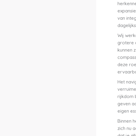
herkenne
expansie
van inte
dagelijks
Wij werk
grotere 
kunnen ze
compassie
deze roe
ervaarba
Het navig
verruime
rijkdom b
geven aa
eigen es
Binnen h
zich nu 
dat je a