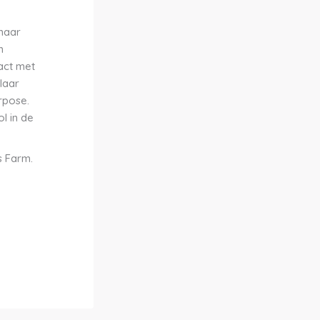
 naar
n
tact met
laar
rpose.
ol in de
s Farm.