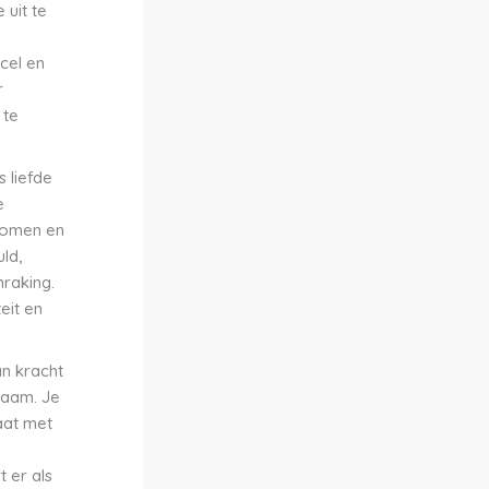
uit te
cel en
r
 te
 liefde
e
 komen en
ld,
nraking.
eit en
an kracht
haam. Je
aat met
 er als