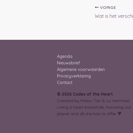
VORIGE
Agenda
Nieuwsbrief
Algemene voorwaarden
Privacyverklaring
Contact
© 2026 Codes of the Heart
Created by Malou Tan & Lo Hermsen
Living a heart-based life, honoring our
planet and all she has to offer
🜃